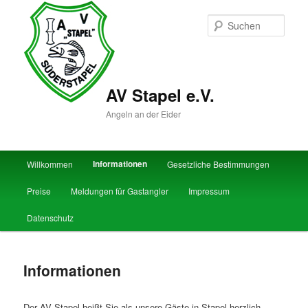
Zum
primären
Such
Inhalt
springen
AV Stapel e.V.
Angeln an der Eider
Hauptmenü
Informationen
Willkommen
Gesetzliche Bestimmungen
Preise
Meldungen für Gastangler
Impressum
Datenschutz
Informationen
Der AV Stapel heißt Sie als unsere Gäste in Stapel herzlich