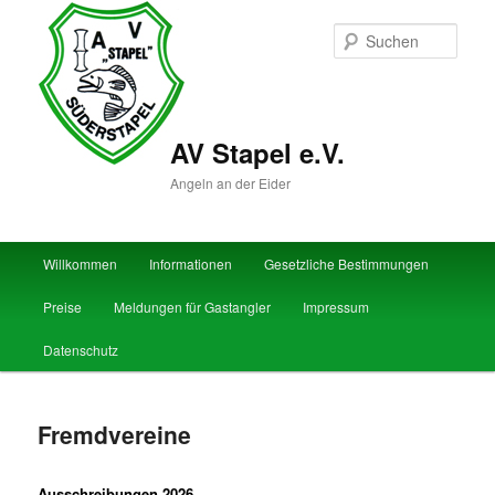
Zum
primären
Such
Inhalt
springen
AV Stapel e.V.
Angeln an der Eider
Hauptmenü
Willkommen
Informationen
Gesetzliche Bestimmungen
Preise
Meldungen für Gastangler
Impressum
Datenschutz
Fremdvereine
Ausschreibungen 2026