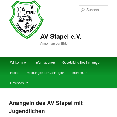
Zum
primären
Such
Inhalt
springen
AV Stapel e.V.
Angeln an der Eider
Hauptmenü
Willkommen
Informationen
Gesetzliche Bestimmungen
Preise
Meldungen für Gastangler
Impressum
Datenschutz
Anangeln des AV Stapel mit
Jugendlichen